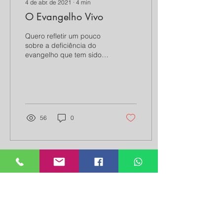
4 de abr. de 2021
∙
4
min
O Evangelho Vivo
Quero refletir um pouco
sobre a deficiência do
evangelho que tem sido
pregado nesses últimos
tempos. Nunca, em toda a
história da igreja...
56
0