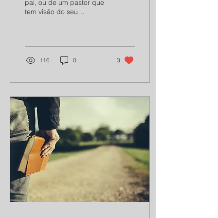
pai, ou de um pastor que
tem visão do seu
chamado, é levar cada
discípulo a viver de uma
forma temente e
ajuizada,...
116
0
3