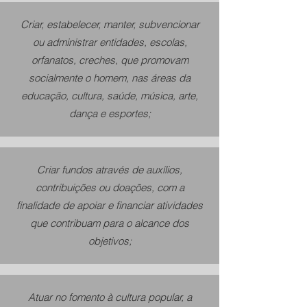
Criar, estabelecer, manter, subvencionar
ou administrar entidades, escolas,
orfanatos, creches, que promovam
socialmente o homem, nas áreas da
educação, cultura, saúde, música, arte,
dança e esportes;
Criar fundos através de auxílios,
contribuições ou doações, com a
finalidade de apoiar e financiar atividades
que contribuam para o alcance dos
objetivos;
Atuar no fomento à cultura popular, a