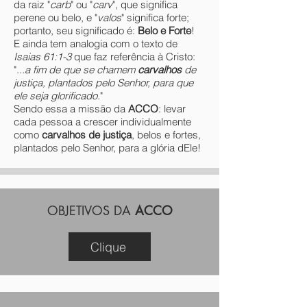
da
raiz
"
carb
" ou "
carv
", que significa
perene ou belo, e "
valos
" significa forte;
portanto, seu significado é:
Belo e Forte
!
E ainda tem analogia com o texto de
Isaias 61:1-3
que faz referência à Cristo:
".
..a fim de que se chamem
carvalhos
de
justiça, plantados pelo Senhor, para que
ele seja glorificado.
"
Sendo essa a missão da
ACCO
: levar
cada pessoa a crescer individualmente
como
carvalhos de justiça
, belos e fortes,
plantados pelo Senhor, para a glória dEle!
OBJETIVOS DA
ACCO
Clique