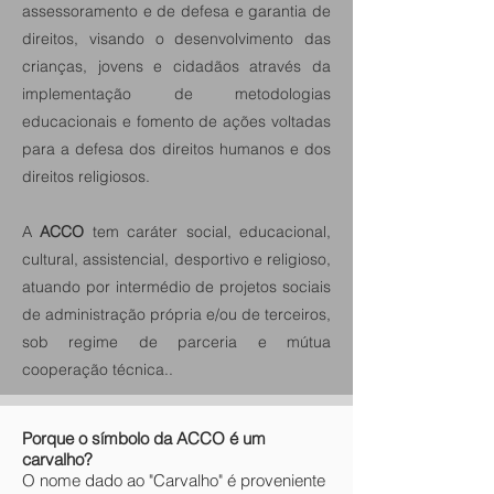
assessoramento e de defesa e garantia de
direitos, visando o desenvolvimento das
crianças, jovens e cidadãos através da
implementação de metodologias
educacionais e fomento de ações voltadas
para a defesa dos direitos humanos e dos
direitos religiosos.
A
ACCO
tem caráter social, educacional,
cultural, assistencial, desportivo e religioso,
atuando por intermédio de projetos sociais
de administração própria e/ou de terceiros,
sob regime de parceria e mútua
cooperação técnica..
Porque o símbolo da ACCO é um
carvalho?
O nome dado ao "Carvalho" é proveniente