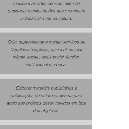
música e as artes cênicas, além de
quaisquer manifestações que promovam
inclusão através da cultura;
Criar, supervisionar e manter serviços de
Capelania hospitalar, prisional, escolar
infantil, social , assistencial, familiar,
institucional e urbana.
Elaborar materiais publicitários e
publicações de natureza diversa para
apoio aos projetos desenvolvidos em face
dos objetivos;